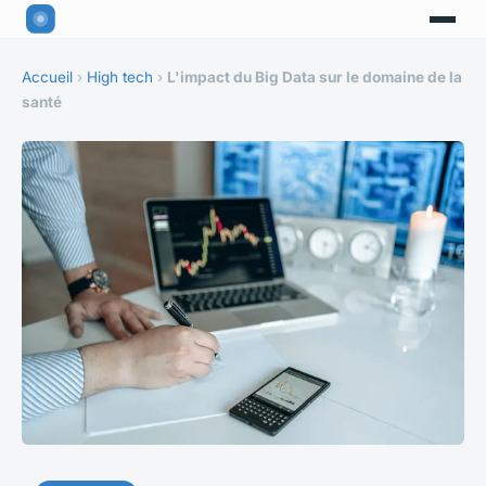
Accueil
›
High tech
›
L'impact du Big Data sur le domaine de la
santé