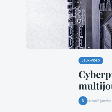
JEUX-VIDEO
Cyberp
multij
N
Nolan
2 janvie