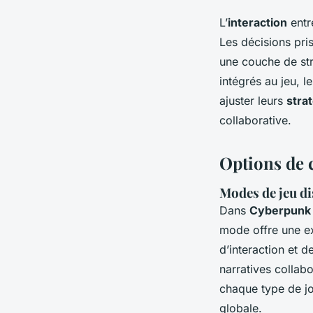
L’
interaction
entr
Les décisions pri
une couche de st
intégrés au jeu, 
ajuster leurs
stra
collaborative.
Options de 
Modes de jeu d
Dans
Cyberpunk 
mode offre une ex
d’interaction et 
narratives collab
chaque type de jo
globale.