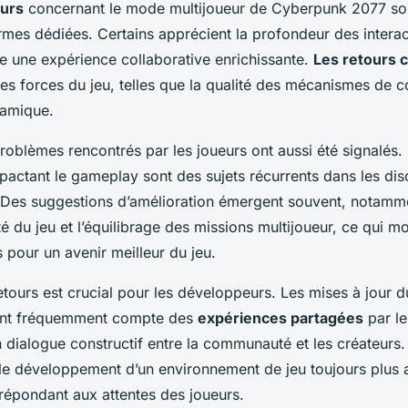
eurs
concernant le mode multijoueur de Cyberpunk 2077 sont
rmes dédiées. Certains apprécient la profondeur des interact
vre une expérience collaborative enrichissante.
Les retours
les forces du jeu, telles que la qualité des mécanismes de c
namique.
oblèmes rencontrés par les joueurs ont aussi été signalés. 
actant le gameplay sont des sujets récurrents dans les dis
Des suggestions d’amélioration émergent souvent, notamm
ité du jeu et l’équilibrage des missions multijoueur, ce qui mo
 pour un avenir meilleur du jeu.
etours est crucial pour les développeurs. Les mises à jour
nent fréquemment compte des
expériences partagées
par les
n dialogue constructif entre la communauté et les créateurs.
le développement d’un environnement de jeu toujours plus 
n répondant aux attentes des joueurs.