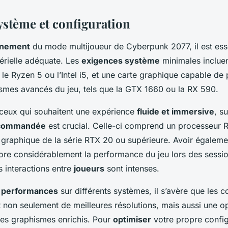
ystème et configuration
einement
du mode multijoueur de Cyberpunk 2077, il est esse
érielle adéquate. Les
exigences système
minimales inclue
 Ryzen 5 ou l’Intel i5, et une carte graphique capable de
smes avancés du jeu, tels que la GTX 1660 ou la RX 590.
ceux qui souhaitent une expérience
fluide et immersive
, su
recommandée
est crucial. Celle-ci comprend un processeur Ry
e graphique de la série RTX 20 ou supérieure. Avoir égalem
e considérablement la performance du jeu lors des sessio
s interactions entre
joueurs
sont intenses.
s
performances
sur différents systèmes, il s’avère que les c
non seulement de meilleures résolutions, mais aussi une op
des graphismes enrichis. Pour
optimiser
votre propre config