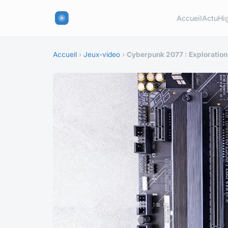
Accueil
Actu
Hi
Accueil
›
Jeux-video
›
Cyberpunk 2077 : Exploration