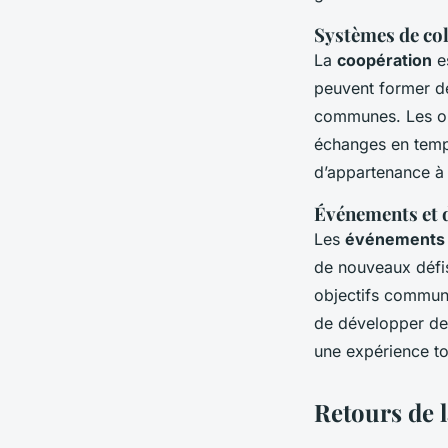
Systèmes de co
La
coopération
es
peuvent former de
communes. Les out
échanges en temps
d’appartenance à
Événements et 
Les
événements
de nouveaux défis
objectifs communs
de développer de
une expérience to
Retours de 