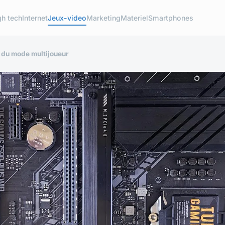
gh tech
Internet
Jeux-video
Marketing
Materiel
Smartphones
 du mode multijoueur