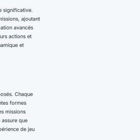
 significative.
issions, ajoutant
cation avancés
urs actions et
namique et
posés. Chaque
ntes formes
es missions
é assure que
périence de jeu