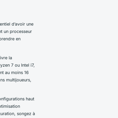
ntiel d’avoir une
nt un processeur
 prendre en
ivre la
zen 7 ou Intel i7,
ent au moins 16
ns multijoueurs,
onfigurations haut
timisation
uration, songez à