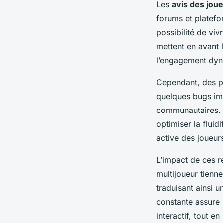
Les
avis des jou
forums et platefo
possibilité de vi
mettent en avant 
l’engagement dy
Cependant, des pr
quelques bugs imp
communautaires. 
optimiser la fluid
active des joueurs
L’impact de ces r
multijoueur tien
traduisant ainsi u
constante assure 
interactif, tout e