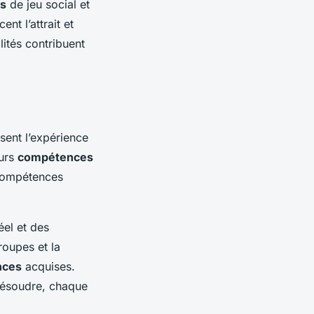
es
de jeu social et
nt l’attrait et
ités contribuent
ssent l’expérience
eurs
compétences
 compétences
éel et des
roupes et la
nces
acquises.
 résoudre, chaque